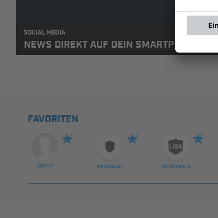
SOCIAL MEDIA
NEWS DIREKT AUF DEIN SMARTPHONE: A
FAVORITEN
Spieler
Mannschaft
Wettbewerb