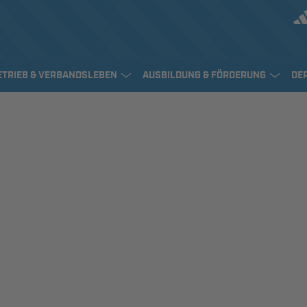
ETRIEB & VERBANDSLEBEN
AUSBILDUNG & FÖRDERUNG
DE