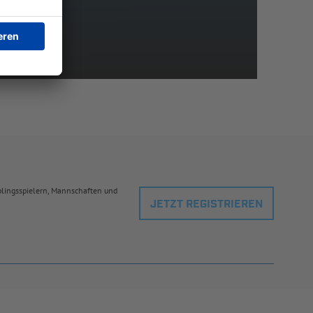
eblingsspielern, Mannschaften und
JETZT REGISTRIEREN