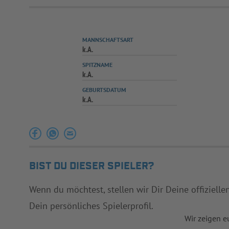
MANNSCHAFTSART
k.A.
SPITZNAME
k.A.
GEBURTSDATUM
k.A.
BIST DU DIESER SPIELER?
Wenn du möchtest, stellen wir Dir Deine offizielle
Dein persönliches Spielerprofil.
Wir zeigen e