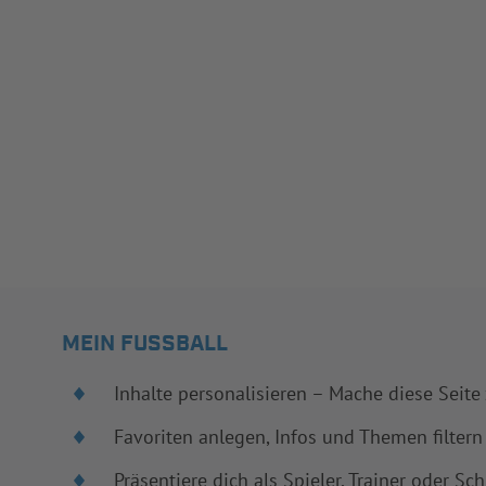
MEIN FUSSBALL
Inhalte personalisieren – Mache diese Seite
Favoriten anlegen, Infos und Themen filtern
Präsentiere dich als Spieler, Trainer oder Sch