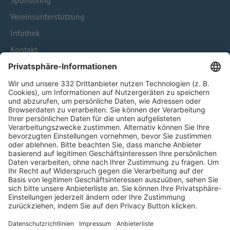
Sponsoring
Vereinsunterstützung
Infothek
Kontakt
HÄUFIG BESUCHTE SEITEN
Pässe und Vereinswechsel
Trainerausbildung
Schulungsangebot Vereinsmitarbeiter
BFV-Geschäftsstellen
Trainerbörse
Login SpielPlus
FOLGE DEM BFV