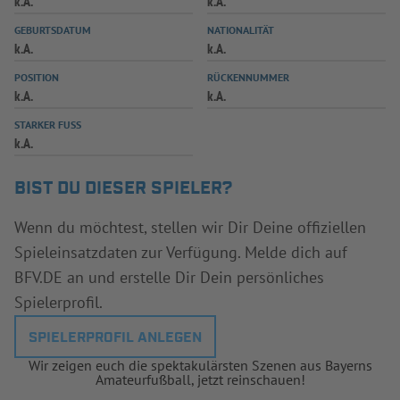
k.A.
k.A.
INFOTHEK
SPIELPLUS
GEBURTSDATUM
NATIONALITÄT
k.A.
k.A.
POSITION
RÜCKENNUMMER
k.A.
k.A.
STARKER FUSS
k.A.
BIST DU DIESER SPIELER?
Wenn du möchtest, stellen wir Dir Deine offiziellen
Spieleinsatzdaten zur Verfügung. Melde dich auf
BFV.DE an und erstelle Dir Dein persönliches
Spielerprofil.
SPIELERPROFIL ANLEGEN
Wir zeigen euch die spektakulärsten Szenen aus Bayerns
Amateurfußball, jetzt reinschauen!