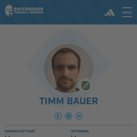
MENÜ
Jetzt einloggen
ERGEBNISSE & WETTBEWERBE
NEUIGKEITEN
SPIELBETRIEB & VERBANDSLEBEN
TIMM BAUER
AUSBILDUNG & FÖRDERUNG
DER VERBAND
MANNSCHAFTSART
SPITZNAME