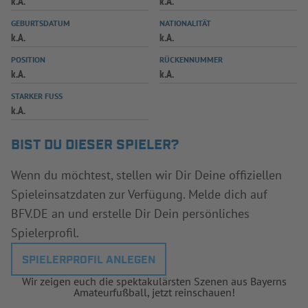
k.A.
k.A.
INFOTHEK
SPIELPLUS
GEBURTSDATUM
NATIONALITÄT
k.A.
k.A.
POSITION
RÜCKENNUMMER
k.A.
k.A.
STARKER FUSS
k.A.
BIST DU DIESER SPIELER?
Wenn du möchtest, stellen wir Dir Deine offiziellen
Spieleinsatzdaten zur Verfügung. Melde dich auf
BFV.DE an und erstelle Dir Dein persönliches
Spielerprofil.
SPIELERPROFIL ANLEGEN
Wir zeigen euch die spektakulärsten Szenen aus Bayerns
Amateurfußball, jetzt reinschauen!