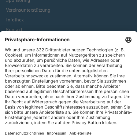
Sponsoring
Vereinsunterstützung
Infothek
Kontakt
HÄUFIG BESUCHTE SEITEN
Pässe und Vereinswechsel
Trainerausbildung
Schulungsangebot Vereinsmitarbeiter
BFV-Geschäftsstellen
Trainerbörse
Login SpielPlus
FOLGE DEM BFV