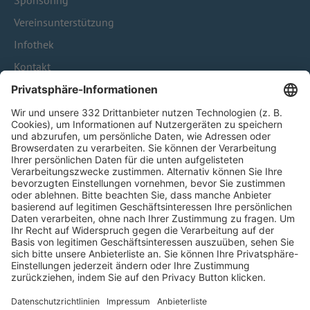
Sponsoring
Vereinsunterstützung
Infothek
Kontakt
HÄUFIG BESUCHTE SEITEN
Pässe und Vereinswechsel
Trainerausbildung
Schulungsangebot Vereinsmitarbeiter
BFV-Geschäftsstellen
Trainerbörse
Login SpielPlus
FOLGE DEM BFV