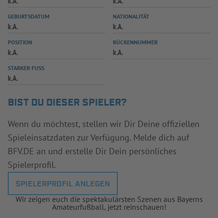
k.A.
k.A.
INFOTHEK
SPIELPLUS
GEBURTSDATUM
NATIONALITÄT
k.A.
k.A.
POSITION
RÜCKENNUMMER
k.A.
k.A.
STARKER FUSS
k.A.
BIST DU DIESER SPIELER?
Wenn du möchtest, stellen wir Dir Deine offiziellen
Spieleinsatzdaten zur Verfügung. Melde dich auf
BFV.DE an und erstelle Dir Dein persönliches
Spielerprofil.
SPIELERPROFIL ANLEGEN
Wir zeigen euch die spektakulärsten Szenen aus Bayerns
Amateurfußball, jetzt reinschauen!