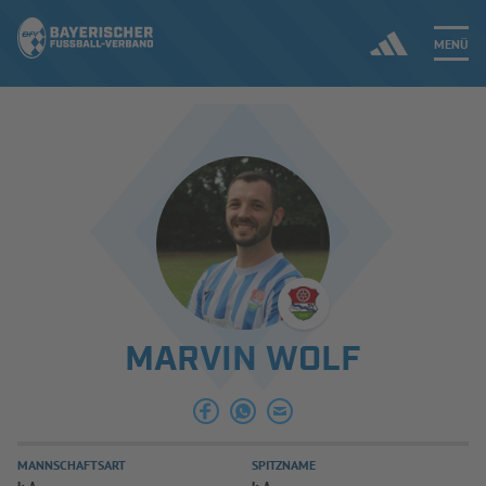
MENÜ
Jetzt einloggen
ERGEBNISSE & WETTBEWERBE
NEUIGKEITEN
SPIELBETRIEB & VERBANDSLEBEN
MARVIN WOLF
AUSBILDUNG & FÖRDERUNG
DER VERBAND
MANNSCHAFTSART
SPITZNAME