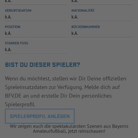
k.A.
k.A.
INFOTHEK
SPIELPLUS
GEBURTSDATUM
NATIONALITÄT
k.A.
k.A.
POSITION
RÜCKENNUMMER
k.A.
k.A.
STARKER FUSS
k.A.
BIST DU DIESER SPIELER?
Wenn du möchtest, stellen wir Dir Deine offiziellen
Spieleinsatzdaten zur Verfügung. Melde dich auf
BFV.DE an und erstelle Dir Dein persönliches
Spielerprofil.
SPIELERPROFIL ANLEGEN
Wir zeigen euch die spektakulärsten Szenen aus Bayerns
Amateurfußball, jetzt reinschauen!