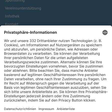
Sponsoring
Vereinsunterstützung
Infothek
Kontakt
HÄUFIG BESUCHTE SEITEN
Pässe und Vereinswechsel
Trainerausbildung
Schulungsangebot Vereinsmitarbeiter
BFV-Geschäftsstellen
Trainerbörse
Login SpielPlus
FOLGE DEM BFV