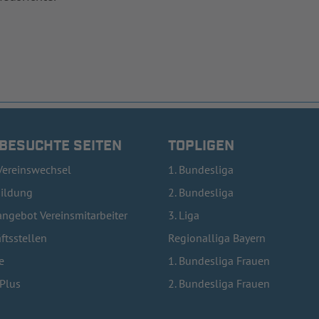
 BESUCHTE SEITEN
TOPLIGEN
Vereinswechsel
1. Bundesliga
bildung
2. Bundesliga
ngebot Vereinsmitarbeiter
3. Liga
ftsstellen
Regionalliga Bayern
e
1. Bundesliga Frauen
lPlus
2. Bundesliga Frauen