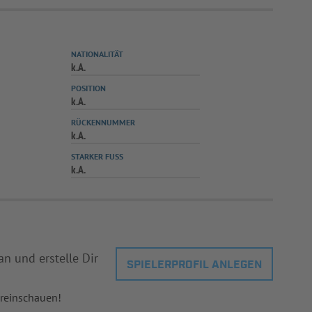
NATIONALITÄT
k.A.
POSITION
k.A.
RÜCKENNUMMER
k.A.
STARKER FUSS
k.A.
an und erstelle Dir
SPIELERPROFIL ANLEGEN
 reinschauen!