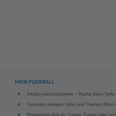
MEIN FUSSBALL
Inhalte personalisieren – Mache diese Seite
Favoriten anlegen, Infos und Themen filtern
Präsentiere dich als Spieler, Trainer oder Sch