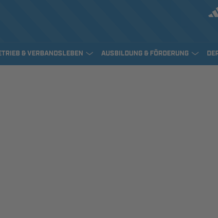
ETRIEB & VERBANDSLEBEN
AUSBILDUNG & FÖRDERUNG
DE