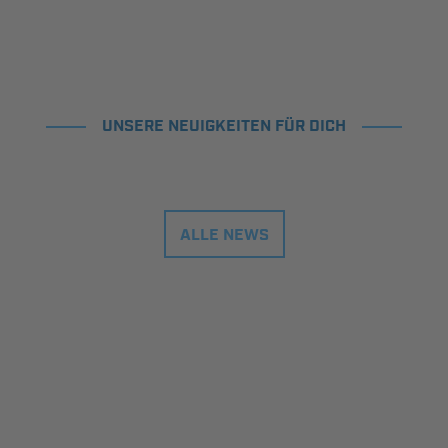
UNSERE NEUIGKEITEN FÜR DICH
ALLE NEWS