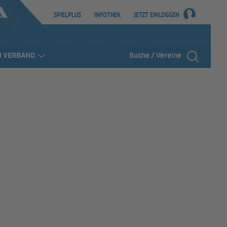
SPIELPLUS
INFOTHEK
JETZT EINLOGGEN
R VERBAND
Suche / Vereine