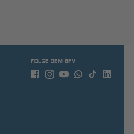
FOLGE DEM BFV