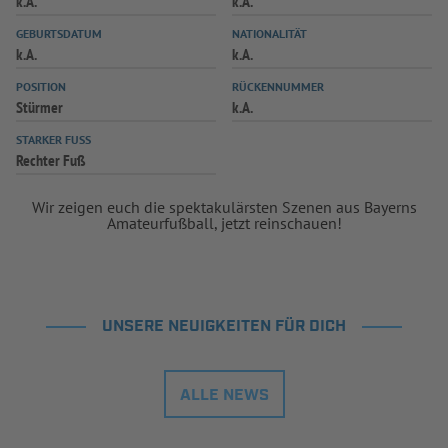
k.A.
k.A.
INFOTHEK
SPIELPLUS
GEBURTSDATUM
NATIONALITÄT
k.A.
k.A.
POSITION
RÜCKENNUMMER
Stürmer
k.A.
STARKER FUSS
Rechter Fuß
Wir zeigen euch die spektakulärsten Szenen aus Bayerns
Amateurfußball, jetzt reinschauen!
UNSERE NEUIGKEITEN FÜR DICH
ALLE NEWS