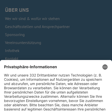
ÜBER UNS
Wer wir sind & wofür wir stehen
Geschäftsstellen und Ansprechpartner
Sponsoring
Vereinsunterstützung
Infothek
Kontakt
HÄUFIG BESUCHTE SEITEN
Pässe und Vereinswechsel
Trainerausbildung
Schulungsangebot Vereinsmitarbeiter
BFV-Geschäftsstellen