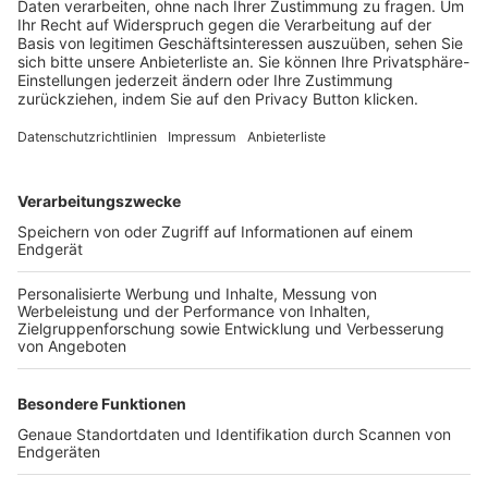
Trainerbörse
Login SpielPlus
FOLGE DEM BFV
TOP-VEREINE
TOP-PARTNER