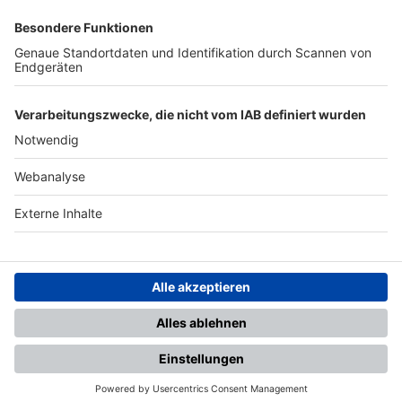
SFV
DFB
UEFA
FIFA
Nutzungsbedingungen
Datenschutz
Impressum