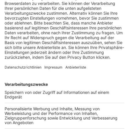
Trainerausbildung
Schulungsangebot Vereinsmitarbeiter
BFV-Geschäftsstellen
Trainerbörse
Login SpielPlus
FOLGE DEM BFV
TOP-VEREINE
TOP-PARTNER