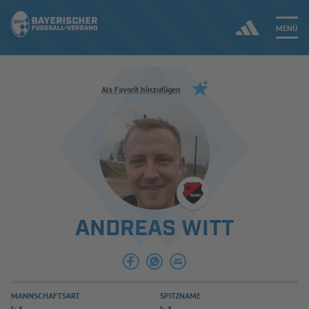
MENÜ
Jetzt einloggen
Als Favorit hinzufügen
ERGEBNISSE & WETTBEWERBE
NEUIGKEITEN
SPIELBETRIEB & VERBANDSLEBEN
ANDREAS WITT
AUSBILDUNG & FÖRDERUNG
DER VERBAND
MANNSCHAFTSART
SPITZNAME