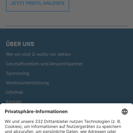
JETZT PROFIL ANLEGEN
ÜBER UNS
Wer wir sind & wofür wir stehen
Geschäftsstellen und Ansprechpartner
Sponsoring
Vereinsunterstützung
Infothek
Kontakt
HÄUFIG BESUCHTE SEITEN
Pässe und Vereinswechsel