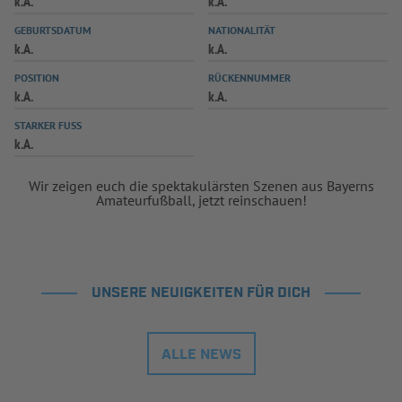
k.A.
k.A.
INFOTHEK
SPIELPLUS
GEBURTSDATUM
NATIONALITÄT
k.A.
k.A.
POSITION
RÜCKENNUMMER
k.A.
k.A.
STARKER FUSS
k.A.
Wir zeigen euch die spektakulärsten Szenen aus Bayerns
Amateurfußball, jetzt reinschauen!
UNSERE NEUIGKEITEN FÜR DICH
ALLE NEWS