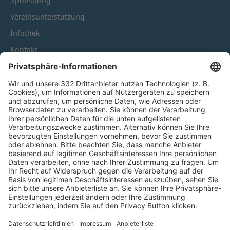
Sponsoring
Vereinsunterstützung
Infothek
Kontakt
HÄUFIG BESUCHTE SEITEN
Pässe und Vereinswechsel
Trainerausbildung
Schulungsangebot Vereinsmitarbeiter
BFV-Geschäftsstellen
Trainerbörse
Login SpielPlus
FOLGE DEM BFV