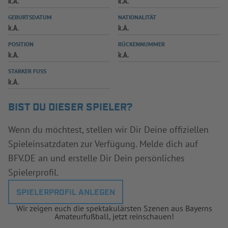
k.A.
k.A.
INFOTHEK
SPIELPLUS
GEBURTSDATUM
NATIONALITÄT
k.A.
k.A.
POSITION
RÜCKENNUMMER
k.A.
k.A.
STARKER FUSS
k.A.
BIST DU DIESER SPIELER?
Wenn du möchtest, stellen wir Dir Deine offiziellen
Spieleinsatzdaten zur Verfügung. Melde dich auf
BFV.DE an und erstelle Dir Dein persönliches
Spielerprofil.
SPIELERPROFIL ANLEGEN
Wir zeigen euch die spektakulärsten Szenen aus Bayerns
Amateurfußball, jetzt reinschauen!