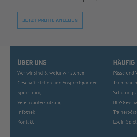
JETZT PROFIL ANLEGEN
ÜBER UNS
HÄUFIG
Wer wir sind & wofür wir stehen
Pässe und 
Geschäftsstellen und Ansprechpartner
Traineraus
Sponsoring
Schulungsa
Vereinsunterstützung
BFV-Geschä
Infothek
Trainerbörs
Kontakt
Login Spie