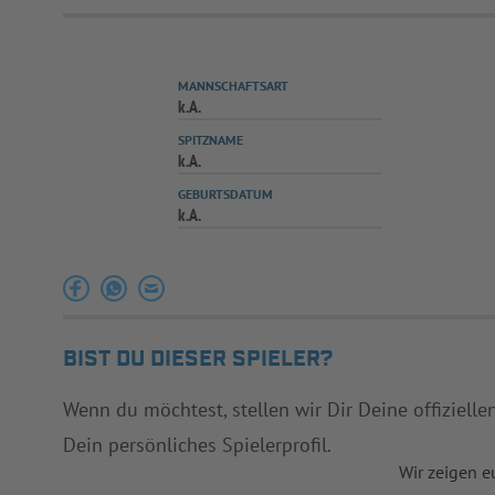
MANNSCHAFTSART
k.A.
SPITZNAME
k.A.
GEBURTSDATUM
k.A.
BIST DU DIESER SPIELER?
Wenn du möchtest, stellen wir Dir Deine offizielle
Dein persönliches Spielerprofil.
Wir zeigen e