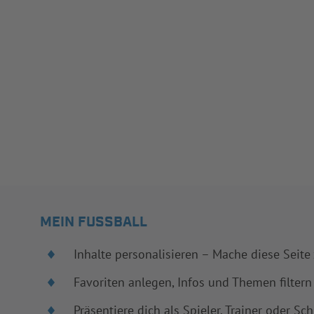
MEIN FUSSBALL
Inhalte personalisieren – Mache diese Seite
Favoriten anlegen, Infos und Themen filtern
Präsentiere dich als Spieler, Trainer oder Sch