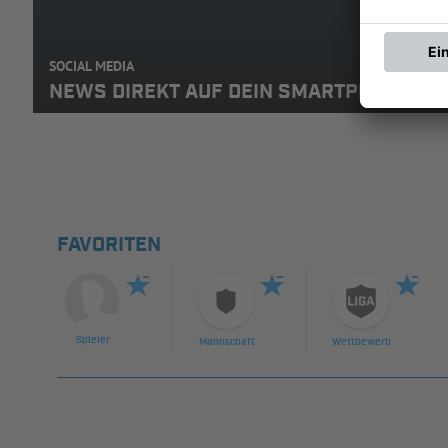
SOCIAL MEDIA
NEWS DIREKT AUF DEIN SMARTPHONE: A
FAVORITEN
Spieler
Mannschaft
Wettbewerb