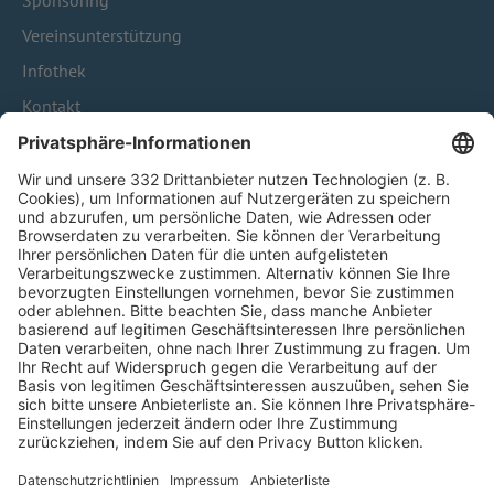
Sponsoring
Vereinsunterstützung
Infothek
Kontakt
HÄUFIG BESUCHTE SEITEN
Pässe und Vereinswechsel
Trainerausbildung
Schulungsangebot Vereinsmitarbeiter
BFV-Geschäftsstellen
Trainerbörse
Login SpielPlus
FOLGE DEM BFV