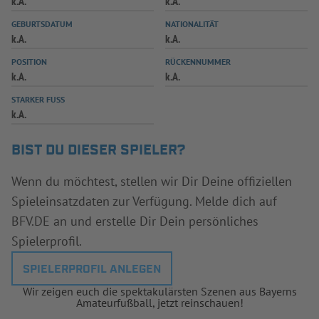
k.A.
k.A.
INFOTHEK
SPIELPLUS
GEBURTSDATUM
NATIONALITÄT
k.A.
k.A.
POSITION
RÜCKENNUMMER
k.A.
k.A.
STARKER FUSS
k.A.
BIST DU DIESER SPIELER?
Wenn du möchtest, stellen wir Dir Deine offiziellen
Spieleinsatzdaten zur Verfügung. Melde dich auf
BFV.DE an und erstelle Dir Dein persönliches
Spielerprofil.
SPIELERPROFIL ANLEGEN
Wir zeigen euch die spektakulärsten Szenen aus Bayerns
Amateurfußball, jetzt reinschauen!