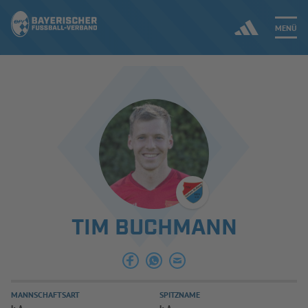
MENÜ
Jetzt einloggen
ERGEBNISSE & WETTBEWERBE
NEUIGKEITEN
SPIELBETRIEB & VERBANDSLEBEN
TIM BUCHMANN
AUSBILDUNG & FÖRDERUNG
DER VERBAND
MANNSCHAFTSART
SPITZNAME