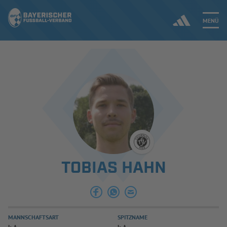
MENÜ
Jetzt einloggen
ERGEBNISSE & WETTBEWERBE
NEUIGKEITEN
SPIELBETRIEB & VERBANDSLEBEN
TOBIAS HAHN
AUSBILDUNG & FÖRDERUNG
DER VERBAND
MANNSCHAFTSART
SPITZNAME