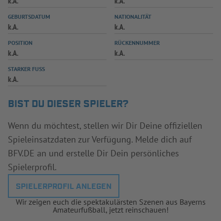
k.A.
k.A.
INFOTHEK
SPIELPLUS
GEBURTSDATUM
NATIONALITÄT
k.A.
k.A.
POSITION
RÜCKENNUMMER
k.A.
k.A.
STARKER FUSS
k.A.
BIST DU DIESER SPIELER?
Wenn du möchtest, stellen wir Dir Deine offiziellen
Spieleinsatzdaten zur Verfügung. Melde dich auf
BFV.DE an und erstelle Dir Dein persönliches
Spielerprofil.
SPIELERPROFIL ANLEGEN
Wir zeigen euch die spektakulärsten Szenen aus Bayerns
Amateurfußball, jetzt reinschauen!