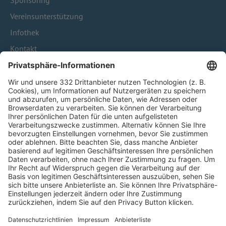
Sponsoring
Vereinsunterstützung
Infothek
Kontakt
HÄUFIG BESUCHTE SEITEN
Pässe und Vereinswechsel
Trainerausbildung
Schulungsangebot Vereinsmitarbeiter
BFV-Geschäftsstellen
Trainerbörse
Login SpielPlus
FOLGE DEM BFV