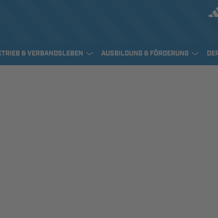
ETRIEB & VERBANDSLEBEN
AUSBILDUNG & FÖRDERUNG
DE