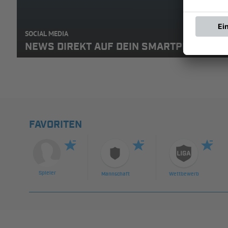
SOCIAL MEDIA
NEWS DIREKT AUF DEIN SMARTPHONE: A
FAVORITEN
Spieler
Mannschaft
Wettbewerb