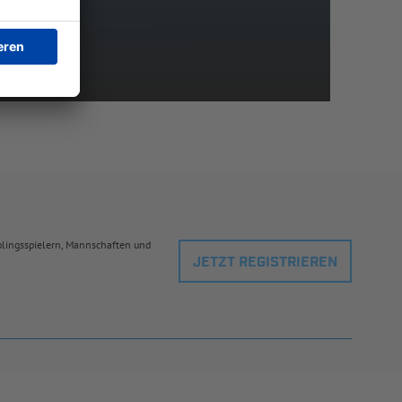
eblingsspielern, Mannschaften und
JETZT REGISTRIEREN