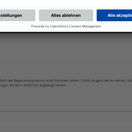
BONNIERE DEN BFV-WHATSAPP-KANAL!
Nach der Registrierung kannst du dir Favoriten setzen. So bist du ganz nah an deinen Li
Ligen, die dann direkt hier angezeigt werden.