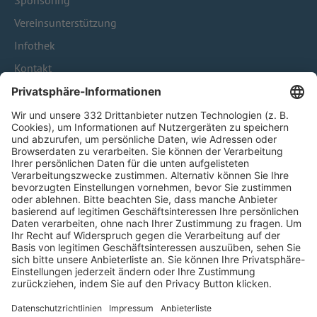
Sponsoring
Vereinsunterstützung
Infothek
Kontakt
HÄUFIG BESUCHTE SEITEN
Pässe und Vereinswechsel
Trainerausbildung
Schulungsangebot Vereinsmitarbeiter
BFV-Geschäftsstellen
Trainerbörse
Login SpielPlus
FOLGE DEM BFV