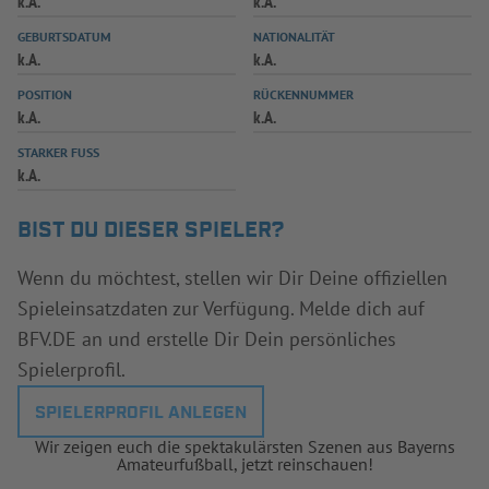
k.A.
k.A.
INFOTHEK
SPIELPLUS
GEBURTSDATUM
NATIONALITÄT
k.A.
k.A.
POSITION
RÜCKENNUMMER
k.A.
k.A.
STARKER FUSS
k.A.
BIST DU DIESER SPIELER?
Wenn du möchtest, stellen wir Dir Deine offiziellen
Spieleinsatzdaten zur Verfügung. Melde dich auf
BFV.DE an und erstelle Dir Dein persönliches
Spielerprofil.
SPIELERPROFIL ANLEGEN
Wir zeigen euch die spektakulärsten Szenen aus Bayerns
Amateurfußball, jetzt reinschauen!