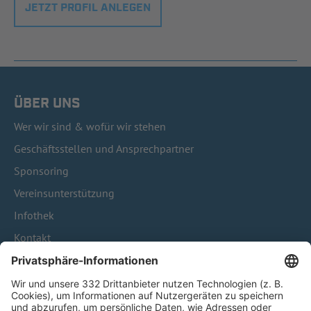
JETZT PROFIL ANLEGEN
ÜBER UNS
Wer wir sind & wofür wir stehen
Geschäftsstellen und Ansprechpartner
Sponsoring
Vereinsunterstützung
Infothek
Kontakt
HÄUFIG BESUCHTE SEITEN
Pässe und Vereinswechsel