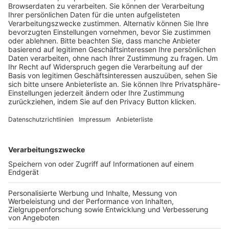
Trainerausbildung
Schulungsangebot Vereinsmitarbeiter
BFV-Geschäftsstellen
Trainerbörse
Login SpielPlus
FOLGE DEM BFV
TOP-VEREINE
TOP-PARTNER