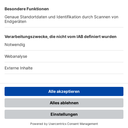
SFV
DFB
UEFA
FIFA
Nutzungsbedingungen
Datenschutz
Impressum