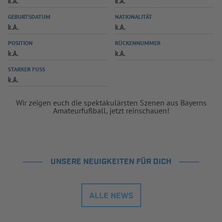
k.A.
k.A.
INFOTHEK
SPIELPLUS
GEBURTSDATUM
NATIONALITÄT
k.A.
k.A.
POSITION
RÜCKENNUMMER
k.A.
k.A.
STARKER FUSS
k.A.
Wir zeigen euch die spektakulärsten Szenen aus Bayerns
Amateurfußball, jetzt reinschauen!
UNSERE NEUIGKEITEN FÜR DICH
ALLE NEWS