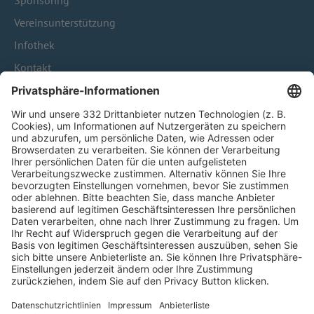
Sponsoring
Vereinsunterstützung
Infothek
Kontakt
HÄUFIG BESUCHTE SEITEN
Pässe und Vereinswechsel
Trainerausbildung
Schulungsangebot Vereinsmitarbeiter
BFV-Geschäftsstellen
Trainerbörse
Login SpielPlus
FOLGE DEM BFV