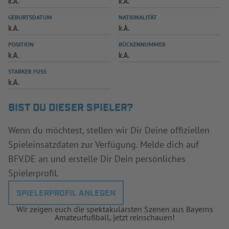
k.A.
k.A.
INFOTHEK
SPIELPLUS
GEBURTSDATUM
NATIONALITÄT
k.A.
k.A.
POSITION
RÜCKENNUMMER
k.A.
k.A.
STARKER FUSS
k.A.
BIST DU DIESER SPIELER?
Wenn du möchtest, stellen wir Dir Deine offiziellen
Spieleinsatzdaten zur Verfügung. Melde dich auf
BFV.DE an und erstelle Dir Dein persönliches
Spielerprofil.
SPIELERPROFIL ANLEGEN
Wir zeigen euch die spektakulärsten Szenen aus Bayerns
Amateurfußball, jetzt reinschauen!