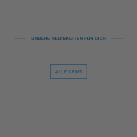
UNSERE NEUIGKEITEN FÜR DICH
ALLE NEWS