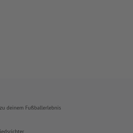
 zu deinem Fußballerlebnis
iedsrichter