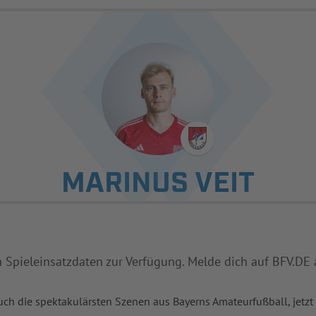
MARINUS VEIT
n Spieleinsatzdaten zur Verfügung. Melde dich auf BFV.DE 
uch die spektakulärsten Szenen aus Bayerns Amateurfußball, jetzt