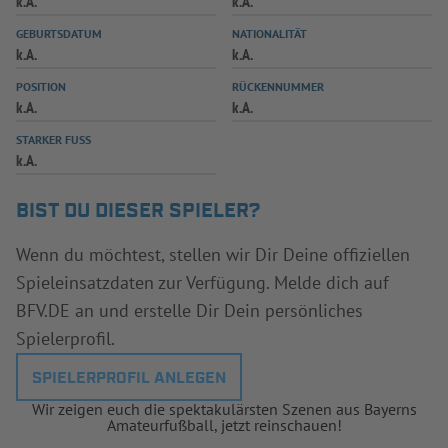
k.A.
k.A.
INFOTHEK
SPIELPLUS
GEBURTSDATUM
NATIONALITÄT
k.A.
k.A.
POSITION
RÜCKENNUMMER
k.A.
k.A.
STARKER FUSS
k.A.
BIST DU DIESER SPIELER?
Wenn du möchtest, stellen wir Dir Deine offiziellen
Spieleinsatzdaten zur Verfügung. Melde dich auf
BFV.DE an und erstelle Dir Dein persönliches
Spielerprofil.
SPIELERPROFIL ANLEGEN
Wir zeigen euch die spektakulärsten Szenen aus Bayerns
Amateurfußball, jetzt reinschauen!