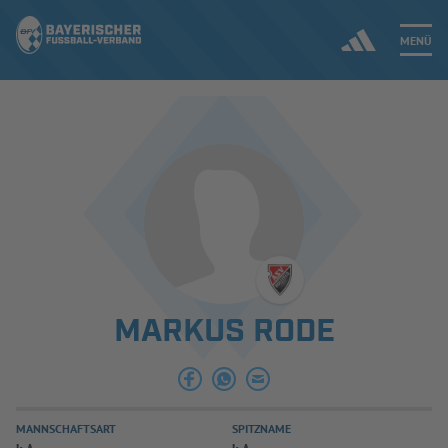
MENÜ
Jetzt einloggen
ERGEBNISSE & WETTBEWERBE
NEUIGKEITEN
SPIELBETRIEB & VERBANDSLEBEN
MARKUS RODE
AUSBILDUNG & FÖRDERUNG
DER VERBAND
MANNSCHAFTSART
SPITZNAME