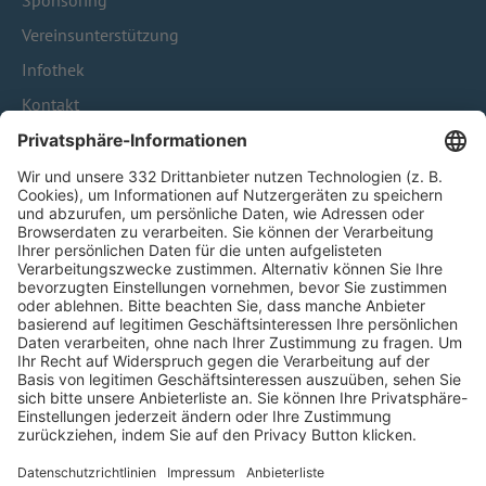
Sponsoring
Vereinsunterstützung
Infothek
Kontakt
HÄUFIG BESUCHTE SEITEN
Pässe und Vereinswechsel
Trainerausbildung
Schulungsangebot Vereinsmitarbeiter
BFV-Geschäftsstellen
Trainerbörse
Login SpielPlus
FOLGE DEM BFV