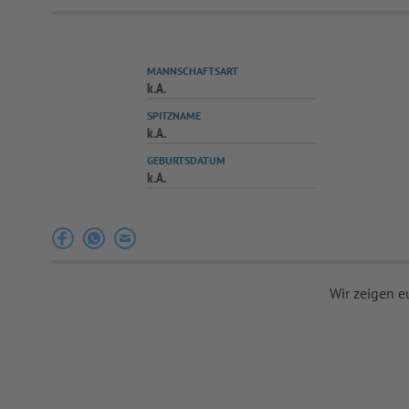
MANNSCHAFTSART
k.A.
SPITZNAME
k.A.
GEBURTSDATUM
k.A.
Wir zeigen e