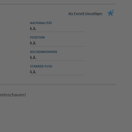
Als Favorit hinzufügen
NATIONALITÄT
k.A.
POSITION
k.A.
RÜCKENNUMMER
k.A.
STARKER FUSS
k.A.
 reinschauen!