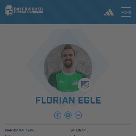
MENÜ
Jetzt einloggen
ERGEBNISSE & WETTBEWERBE
NEUIGKEITEN
SPIELBETRIEB & VERBANDSLEBEN
FLORIAN EGLE
AUSBILDUNG & FÖRDERUNG
DER VERBAND
MANNSCHAFTSART
SPITZNAME