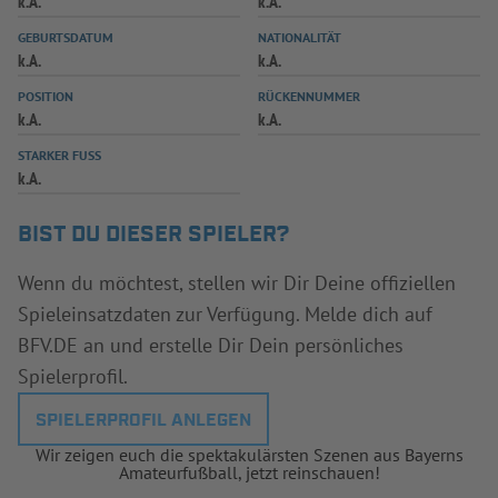
k.A.
k.A.
INFOTHEK
SPIELPLUS
GEBURTSDATUM
NATIONALITÄT
k.A.
k.A.
POSITION
RÜCKENNUMMER
k.A.
k.A.
STARKER FUSS
k.A.
BIST DU DIESER SPIELER?
Wenn du möchtest, stellen wir Dir Deine offiziellen
Spieleinsatzdaten zur Verfügung. Melde dich auf
BFV.DE an und erstelle Dir Dein persönliches
Spielerprofil.
SPIELERPROFIL ANLEGEN
Wir zeigen euch die spektakulärsten Szenen aus Bayerns
Amateurfußball, jetzt reinschauen!