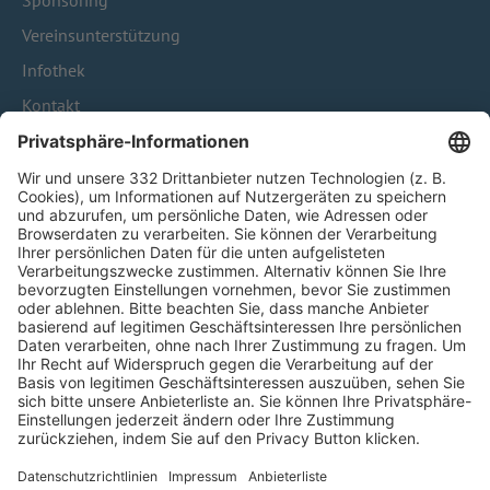
Sponsoring
Vereinsunterstützung
Infothek
Kontakt
HÄUFIG BESUCHTE SEITEN
Pässe und Vereinswechsel
Trainerausbildung
Schulungsangebot Vereinsmitarbeiter
BFV-Geschäftsstellen
Trainerbörse
Login SpielPlus
FOLGE DEM BFV