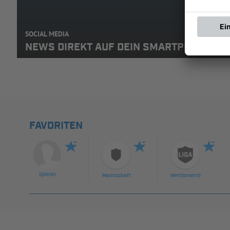
SOCIAL MEDIA
NEWS DIREKT AUF DEIN SMARTPHONE: A
FAVORITEN
Spieler
Mannschaft
Wettbewerb