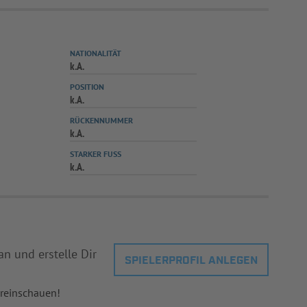
NATIONALITÄT
k.A.
POSITION
k.A.
RÜCKENNUMMER
k.A.
STARKER FUSS
k.A.
an und erstelle Dir
SPIELERPROFIL ANLEGEN
 reinschauen!