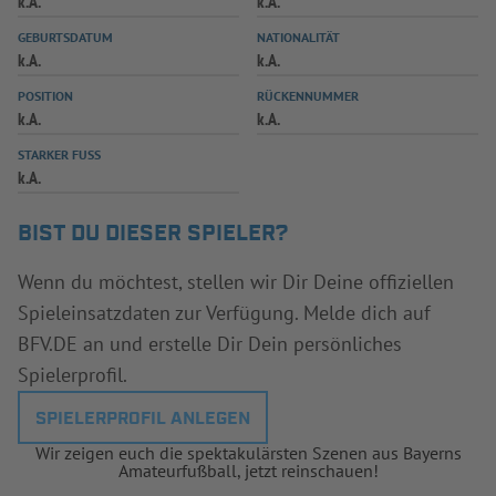
k.A.
k.A.
INFOTHEK
SPIELPLUS
GEBURTSDATUM
NATIONALITÄT
k.A.
k.A.
POSITION
RÜCKENNUMMER
k.A.
k.A.
STARKER FUSS
k.A.
BIST DU DIESER SPIELER?
Wenn du möchtest, stellen wir Dir Deine offiziellen
Spieleinsatzdaten zur Verfügung. Melde dich auf
BFV.DE an und erstelle Dir Dein persönliches
Spielerprofil.
SPIELERPROFIL ANLEGEN
Wir zeigen euch die spektakulärsten Szenen aus Bayerns
Amateurfußball, jetzt reinschauen!