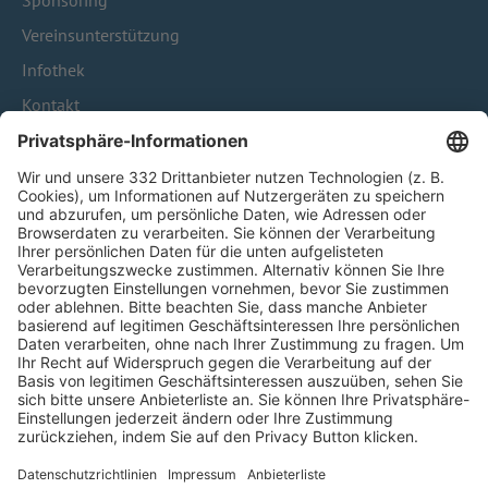
Sponsoring
Vereinsunterstützung
Infothek
Kontakt
HÄUFIG BESUCHTE SEITEN
Pässe und Vereinswechsel
Trainerausbildung
Schulungsangebot Vereinsmitarbeiter
BFV-Geschäftsstellen
Trainerbörse
Login SpielPlus
FOLGE DEM BFV