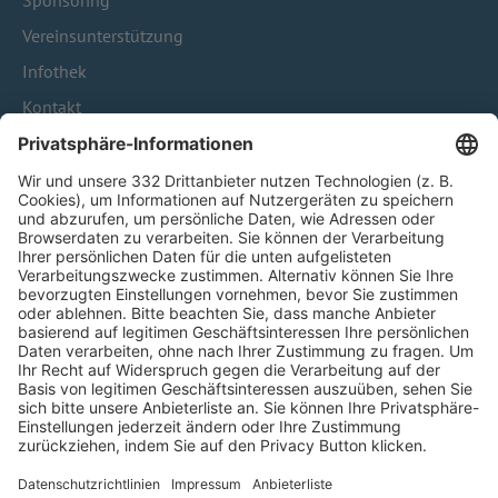
Sponsoring
Vereinsunterstützung
Infothek
Kontakt
HÄUFIG BESUCHTE SEITEN
Pässe und Vereinswechsel
Trainerausbildung
Schulungsangebot Vereinsmitarbeiter
BFV-Geschäftsstellen
Trainerbörse
Login SpielPlus
FOLGE DEM BFV