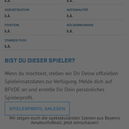
k.A.
k.A.
INFOTHEK
SPIELPLUS
GEBURTSDATUM
NATIONALITÄT
k.A.
k.A.
POSITION
RÜCKENNUMMER
k.A.
k.A.
STARKER FUSS
k.A.
BIST DU DIESER SPIELER?
Wenn du möchtest, stellen wir Dir Deine offiziellen
Spieleinsatzdaten zur Verfügung. Melde dich auf
BFV.DE an und erstelle Dir Dein persönliches
Spielerprofil.
SPIELERPROFIL ANLEGEN
Wir zeigen euch die spektakulärsten Szenen aus Bayerns
Amateurfußball, jetzt reinschauen!