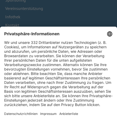
Sponsoring
Vereinsunterstützung
Infothek
Kontakt
HÄUFIG BESUCHTE SEITEN
Pässe und Vereinswechsel
Trainerausbildung
Schulungsangebot Vereinsmitarbeiter
BFV-Geschäftsstellen
Trainerbörse
Login SpielPlus
FOLGE DEM BFV