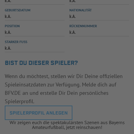
k.A.
k.A.
INFOTHEK
SPIELPLUS
GEBURTSDATUM
NATIONALITÄT
k.A.
k.A.
POSITION
RÜCKENNUMMER
k.A.
k.A.
STARKER FUSS
k.A.
BIST DU DIESER SPIELER?
Wenn du möchtest, stellen wir Dir Deine offiziellen
Spieleinsatzdaten zur Verfügung. Melde dich auf
BFV.DE an und erstelle Dir Dein persönliches
Spielerprofil.
SPIELERPROFIL ANLEGEN
Wir zeigen euch die spektakulärsten Szenen aus Bayerns
Amateurfußball, jetzt reinschauen!