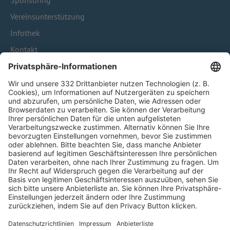
Sponsoring
Vereinsunterstützung
Infothek
Kontakt
HÄUFIG BESUCHTE SEITEN
Pässe und Vereinswechsel
Trainerausbildung
Schulungsangebot Vereinsmitarbeiter
BFV-Geschäftsstellen
Trainerbörse
Login SpielPlus
FOLGE DEM BFV