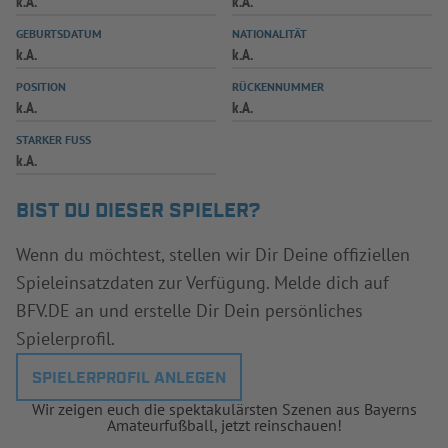
k.A.
k.A.
INFOTHEK
SPIELPLUS
GEBURTSDATUM
NATIONALITÄT
k.A.
k.A.
POSITION
RÜCKENNUMMER
k.A.
k.A.
STARKER FUSS
k.A.
BIST DU DIESER SPIELER?
Wenn du möchtest, stellen wir Dir Deine offiziellen
Spieleinsatzdaten zur Verfügung. Melde dich auf
BFV.DE an und erstelle Dir Dein persönliches
Spielerprofil.
SPIELERPROFIL ANLEGEN
Wir zeigen euch die spektakulärsten Szenen aus Bayerns
Amateurfußball, jetzt reinschauen!