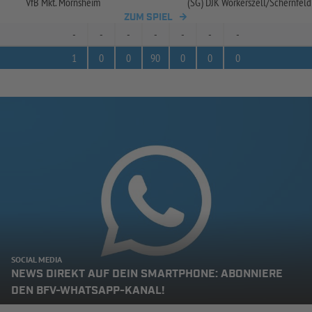
VfB Mkt. Mörnsheim
(SG) DJK Workerszell/
Schernfeld
ZUM SPIEL
-
-
-
-
-
-
-
1
0
0
90
0
0
0
SOCIAL MEDIA
NEWS DIREKT AUF DEIN SMARTPHONE: ABONNIERE
DEN BFV-WHATSAPP-KANAL!