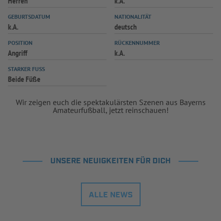
Herren
k.A.
INFOTHEK
SPIELPLUS
GEBURTSDATUM
NATIONALITÄT
k.A.
deutsch
POSITION
RÜCKENNUMMER
Angriff
k.A.
STARKER FUSS
Beide Füße
Wir zeigen euch die spektakulärsten Szenen aus Bayerns
Amateurfußball, jetzt reinschauen!
UNSERE NEUIGKEITEN FÜR DICH
ALLE NEWS