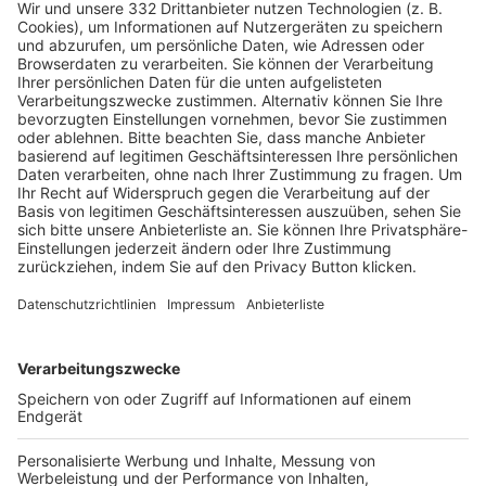
HÄUFIG BESUCHTE SEITEN
Pässe und Vereinswechsel
Trainerausbildung
Schulungsangebot Vereinsmitarbeiter
BFV-Geschäftsstellen
Trainerbörse
Login SpielPlus
FOLGE DEM BFV
TOP-VEREINE