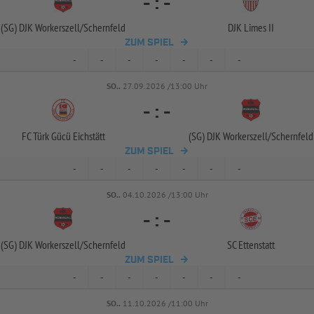
-
:
-
(SG) DJK Workerszell/
Schernfeld
DJK Limes II
ZUM SPIEL
-
-
-
-
-
-
-
SO..
27.09.2026 /13:00 Uhr
-
:
-
FC Türk Gücü Eichstätt
(SG) DJK Workerszell/
Schernfeld
ZUM SPIEL
-
-
-
-
-
-
-
SO..
04.10.2026 /13:00 Uhr
-
:
-
(SG) DJK Workerszell/
Schernfeld
SC Ettenstatt
ZUM SPIEL
-
-
-
-
-
-
-
SO..
11.10.2026 /11:00 Uhr