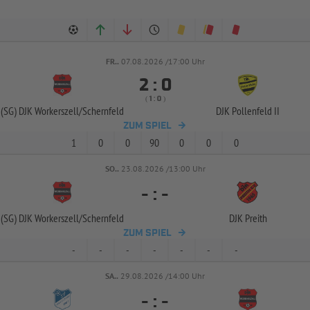
FR..
07.08.2026 /17:00 Uhr


:
( 
 )
:
(SG) DJK Workerszell/
Schernfeld
DJK Pollenfeld II
ZUM SPIEL
1
0
0
90
0
0
0
SO..
23.08.2026 /13:00 Uhr
-
:
-
(SG) DJK Workerszell/
Schernfeld
DJK Preith
ZUM SPIEL
-
-
-
-
-
-
-
SA..
29.08.2026 /14:00 Uhr
-
:
-