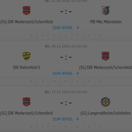
SA..
31.10.2026 /13:30 Uhr
-
:
-
(SG) DJK Workerszell/
Schernfeld
VfB Mkt. Mörnsheim
ZUM SPIEL
-
-
-
-
-
-
-
SO..
08.11.2026 /11:30 Uhr
-
:
-
DJK Pollenfeld II
(SG) DJK Workerszell/
Schernfeld
ZUM SPIEL
-
-
-
-
-
-
-
SO..
15.11.2026 /13:30 Uhr
-
:
-
(SG) DJK Workerszell/
Schernfeld
(SG) Langenaltheim/
Solnhofen
ZUM SPIEL
-
-
-
-
-
-
-