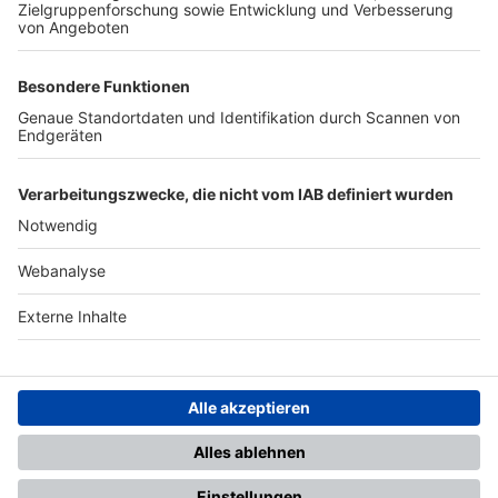
TOP-PARTNER
SFV
DFB
UEFA
FIFA
Nutzungsbedingungen
Datenschutz
Impressum