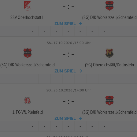
-
:
-
SSV Oberhochstatt II
(SG) DJK Workerszell/
Schernfeld
ZUM SPIEL
-
-
-
-
-
-
-
SA..
17.10.2026 /13:00 Uhr
-
:
-
(SG) DJK Workerszell/
Schernfeld
(SG) Obereichstätt/
Dollnstein
ZUM SPIEL
-
-
-
-
-
-
-
SO..
25.10.2026 /14:00 Uhr
-
:
-
1. FC-
VfL Pleinfeld
(SG) DJK Workerszell/
Schernfeld
ZUM SPIEL
-
-
-
-
-
-
-