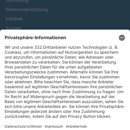
Sponsoring
Vereinsunterstützung
Infothek
Kontakt
HÄUFIG BESUCHTE SEITEN
Pässe und Vereinswechsel
Trainerausbildung
Schulungsangebot Vereinsmitarbeiter
BFV-Geschäftsstellen
Trainerbörse
Login SpielPlus
FOLGE DEM BFV