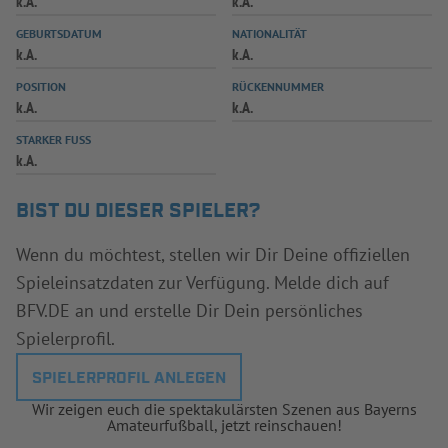
k.A.
k.A.
INFOTHEK
SPIELPLUS
GEBURTSDATUM
NATIONALITÄT
k.A.
k.A.
POSITION
RÜCKENNUMMER
k.A.
k.A.
STARKER FUSS
k.A.
BIST DU DIESER SPIELER?
Wenn du möchtest, stellen wir Dir Deine offiziellen
Spieleinsatzdaten zur Verfügung. Melde dich auf
BFV.DE an und erstelle Dir Dein persönliches
Spielerprofil.
SPIELERPROFIL ANLEGEN
Wir zeigen euch die spektakulärsten Szenen aus Bayerns
Amateurfußball, jetzt reinschauen!