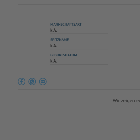
MANNSCHAFTSART
k.A.
SPITZNAME
k.A.
GEBURTSDATUM
k.A.
Wir zeigen e