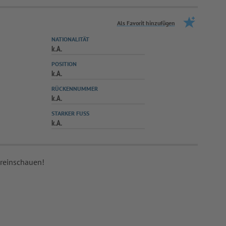
Als Favorit hinzufügen
NATIONALITÄT
k.A.
POSITION
k.A.
RÜCKENNUMMER
k.A.
STARKER FUSS
k.A.
 reinschauen!