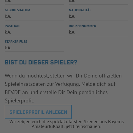
k.A.
k.A.
INFOTHEK
SPIELPLUS
GEBURTSDATUM
NATIONALITÄT
k.A.
k.A.
POSITION
RÜCKENNUMMER
k.A.
k.A.
STARKER FUSS
k.A.
BIST DU DIESER SPIELER?
Wenn du möchtest, stellen wir Dir Deine offiziellen
Spieleinsatzdaten zur Verfügung. Melde dich auf
BFV.DE an und erstelle Dir Dein persönliches
Spielerprofil.
SPIELERPROFIL ANLEGEN
Wir zeigen euch die spektakulärsten Szenen aus Bayerns
Amateurfußball, jetzt reinschauen!