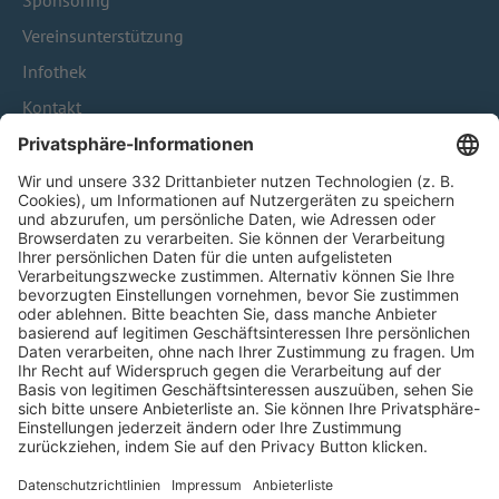
Sponsoring
Vereinsunterstützung
Infothek
Kontakt
HÄUFIG BESUCHTE SEITEN
Pässe und Vereinswechsel
Trainerausbildung
Schulungsangebot Vereinsmitarbeiter
BFV-Geschäftsstellen
Trainerbörse
Login SpielPlus
FOLGE DEM BFV