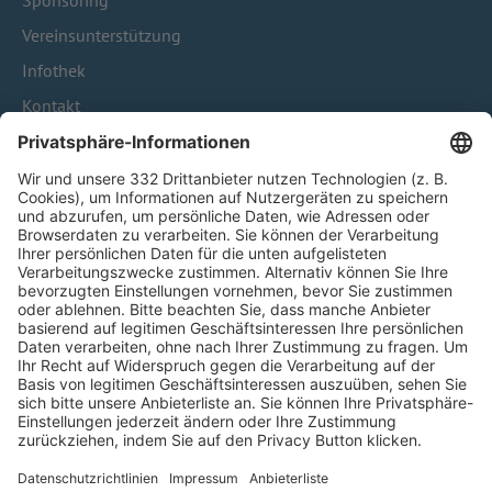
Sponsoring
Vereinsunterstützung
Infothek
Kontakt
HÄUFIG BESUCHTE SEITEN
Pässe und Vereinswechsel
Trainerausbildung
Schulungsangebot Vereinsmitarbeiter
BFV-Geschäftsstellen
Trainerbörse
Login SpielPlus
FOLGE DEM BFV