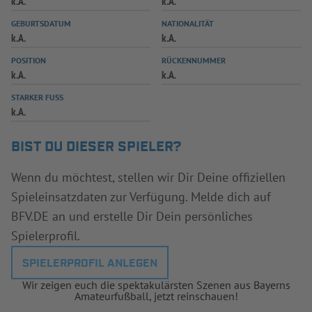
k.A.
k.A.
INFOTHEK
SPIELPLUS
GEBURTSDATUM
NATIONALITÄT
k.A.
k.A.
POSITION
RÜCKENNUMMER
k.A.
k.A.
STARKER FUSS
k.A.
BIST DU DIESER SPIELER?
Wenn du möchtest, stellen wir Dir Deine offiziellen
Spieleinsatzdaten zur Verfügung. Melde dich auf
BFV.DE an und erstelle Dir Dein persönliches
Spielerprofil.
SPIELERPROFIL ANLEGEN
Wir zeigen euch die spektakulärsten Szenen aus Bayerns
Amateurfußball, jetzt reinschauen!