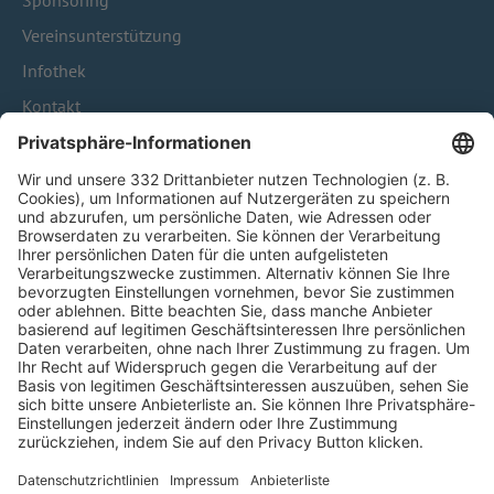
Sponsoring
Vereinsunterstützung
Infothek
Kontakt
HÄUFIG BESUCHTE SEITEN
Pässe und Vereinswechsel
Trainerausbildung
Schulungsangebot Vereinsmitarbeiter
BFV-Geschäftsstellen
Trainerbörse
Login SpielPlus
FOLGE DEM BFV