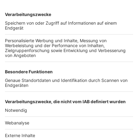
TOP-VEREINE
TOP-PARTNER
SFV
DFB
UEFA
FIFA
Nutzungsbedingungen
Datenschutz
Impressum