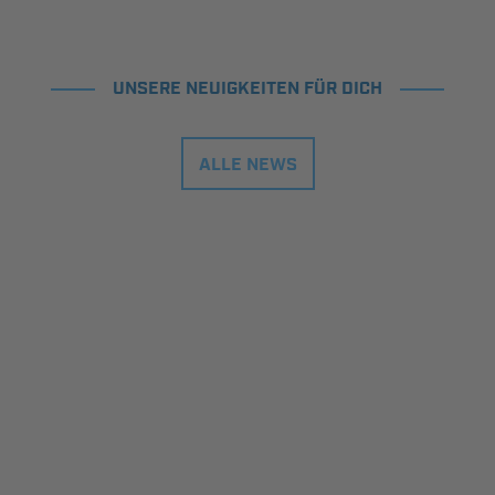
UNSERE NEUIGKEITEN FÜR DICH
ALLE NEWS