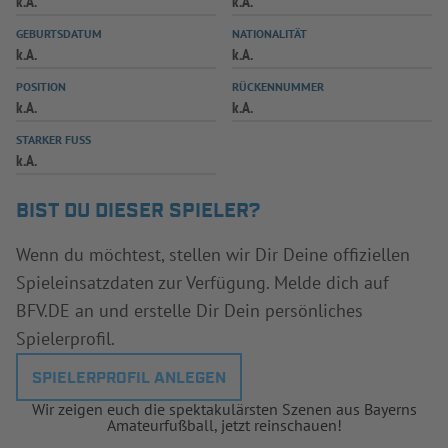
k.A.
k.A.
INFOTHEK
SPIELPLUS
GEBURTSDATUM
NATIONALITÄT
k.A.
k.A.
POSITION
RÜCKENNUMMER
k.A.
k.A.
STARKER FUSS
k.A.
BIST DU DIESER SPIELER?
Wenn du möchtest, stellen wir Dir Deine offiziellen
Spieleinsatzdaten zur Verfügung. Melde dich auf
BFV.DE an und erstelle Dir Dein persönliches
Spielerprofil.
SPIELERPROFIL ANLEGEN
Wir zeigen euch die spektakulärsten Szenen aus Bayerns
Amateurfußball, jetzt reinschauen!