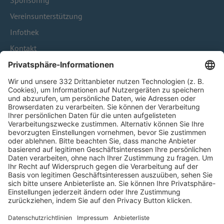
Sponsoring
Vereinsunterstützung
Infothek
Kontakt
HÄUFIG BESUCHTE SEITEN
Pässe und Vereinswechsel
Trainerausbildung
Schulungsangebot Vereinsmitarbeiter
BFV-Geschäftsstellen
Trainerbörse
Login SpielPlus
FOLGE DEM BFV