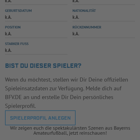
k.A.
k.A.
INFOTHEK
SPIELPLUS
GEBURTSDATUM
NATIONALITÄT
k.A.
k.A.
POSITION
RÜCKENNUMMER
k.A.
k.A.
STARKER FUSS
k.A.
BIST DU DIESER SPIELER?
Wenn du möchtest, stellen wir Dir Deine offiziellen
Spieleinsatzdaten zur Verfügung. Melde dich auf
BFV.DE an und erstelle Dir Dein persönliches
Spielerprofil.
SPIELERPROFIL ANLEGEN
Wir zeigen euch die spektakulärsten Szenen aus Bayerns
Amateurfußball, jetzt reinschauen!