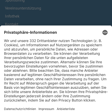
Sponsoring
Vereinsunterstützung
Infothek
Kontakt
HÄUFIG BESUCHTE SEITEN
Pässe und Vereinswechsel
Trainerausbildung
Schulungsangebot Vereinsmitarbeiter
BFV-Geschäftsstellen
Trainerbörse
Login SpielPlus
FOLGE DEM BFV