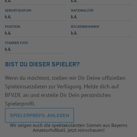
k.A.
k.A.
INFOTHEK
SPIELPLUS
GEBURTSDATUM
NATIONALITÄT
k.A.
k.A.
POSITION
RÜCKENNUMMER
k.A.
k.A.
STARKER FUSS
k.A.
BIST DU DIESER SPIELER?
Wenn du möchtest, stellen wir Dir Deine offiziellen
Spieleinsatzdaten zur Verfügung. Melde dich auf
BFV.DE an und erstelle Dir Dein persönliches
Spielerprofil.
SPIELERPROFIL ANLEGEN
Wir zeigen euch die spektakulärsten Szenen aus Bayerns
Amateurfußball, jetzt reinschauen!