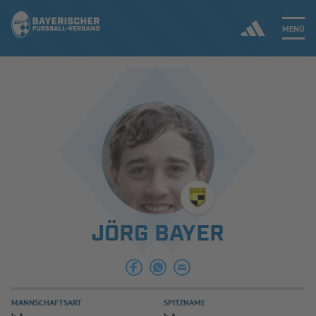
MENÜ
Jetzt einloggen
ERGEBNISSE & WETTBEWERBE
NEUIGKEITEN
SPIELBETRIEB & VERBANDSLEBEN
JÖRG BAYER
AUSBILDUNG & FÖRDERUNG
DER VERBAND
MANNSCHAFTSART
SPITZNAME