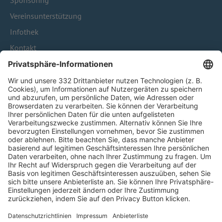
Sponsoring
Vereinsunterstützung
Infothek
Kontakt
HÄUFIG BESUCHTE SEITEN
Pässe und Vereinswechsel
Trainerausbildung
Schulungsangebot Vereinsmitarbeiter
BFV-Geschäftsstellen
Trainerbörse
Login SpielPlus
FOLGE DEM BFV