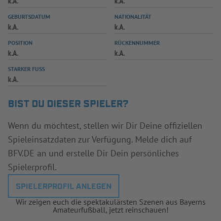
k.A.
k.A.
INFOTHEK
SPIELPLUS
GEBURTSDATUM
NATIONALITÄT
k.A.
k.A.
POSITION
RÜCKENNUMMER
k.A.
k.A.
STARKER FUSS
k.A.
BIST DU DIESER SPIELER?
Wenn du möchtest, stellen wir Dir Deine offiziellen
Spieleinsatzdaten zur Verfügung. Melde dich auf
BFV.DE an und erstelle Dir Dein persönliches
Spielerprofil.
SPIELERPROFIL ANLEGEN
Wir zeigen euch die spektakulärsten Szenen aus Bayerns
Amateurfußball, jetzt reinschauen!