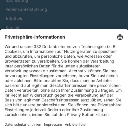
Sponsoring
Vereinsunterstützung
Infothek
Kontakt
HÄUFIG BESUCHTE SEITEN
Pässe und Vereinswechsel
Trainerausbildung
Schulungsangebot Vereinsmitarbeiter
BFV-Geschäftsstellen
Trainerbörse
Login SpielPlus
FOLGE DEM BFV