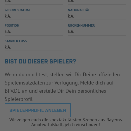
k.A.
k.A.
INFOTHEK
SPIELPLUS
GEBURTSDATUM
NATIONALITÄT
k.A.
k.A.
POSITION
RÜCKENNUMMER
k.A.
k.A.
STARKER FUSS
k.A.
BIST DU DIESER SPIELER?
Wenn du möchtest, stellen wir Dir Deine offiziellen
Spieleinsatzdaten zur Verfügung. Melde dich auf
BFV.DE an und erstelle Dir Dein persönliches
Spielerprofil.
SPIELERPROFIL ANLEGEN
Wir zeigen euch die spektakulärsten Szenen aus Bayerns
Amateurfußball, jetzt reinschauen!