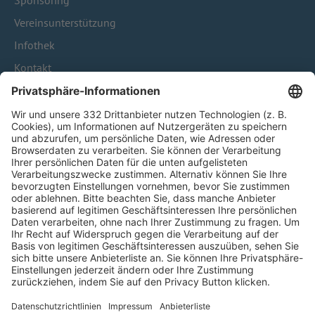
Sponsoring
Vereinsunterstützung
Infothek
Kontakt
HÄUFIG BESUCHTE SEITEN
Pässe und Vereinswechsel
Trainerausbildung
Schulungsangebot Vereinsmitarbeiter
BFV-Geschäftsstellen
Trainerbörse
Login SpielPlus
FOLGE DEM BFV