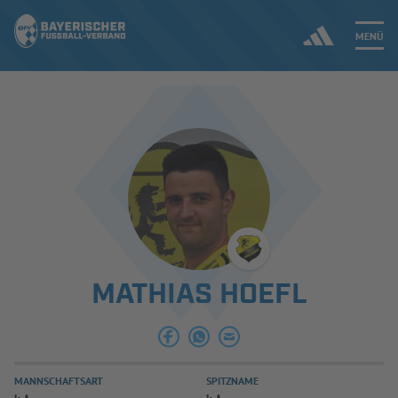
MENÜ
Jetzt einloggen
ERGEBNISSE & WETTBEWERBE
NEUIGKEITEN
SPIELBETRIEB & VERBANDSLEBEN
MATHIAS HOEFL
AUSBILDUNG & FÖRDERUNG
DER VERBAND
MANNSCHAFTSART
SPITZNAME