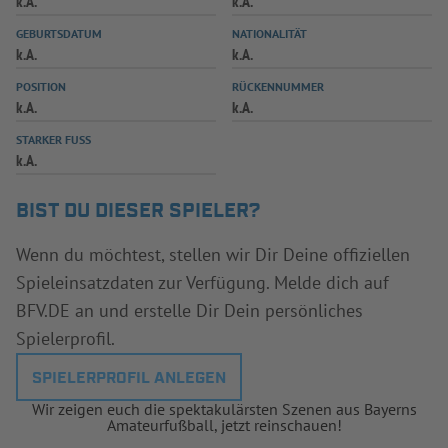
k.A.
k.A.
INFOTHEK
SPIELPLUS
GEBURTSDATUM
NATIONALITÄT
k.A.
k.A.
POSITION
RÜCKENNUMMER
k.A.
k.A.
STARKER FUSS
k.A.
BIST DU DIESER SPIELER?
Wenn du möchtest, stellen wir Dir Deine offiziellen
Spieleinsatzdaten zur Verfügung. Melde dich auf
BFV.DE an und erstelle Dir Dein persönliches
Spielerprofil.
SPIELERPROFIL ANLEGEN
Wir zeigen euch die spektakulärsten Szenen aus Bayerns
Amateurfußball, jetzt reinschauen!