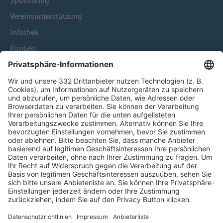
Sponsoring
Vereinsunterstützung
Infothek
Kontakt
HÄUFIG BESUCHTE SEITEN
Pässe und Vereinswechsel
Trainerausbildung
Schulungsangebot Vereinsmitarbeiter
BFV-Geschäftsstellen
Trainerbörse
Login SpielPlus
FOLGE DEM BFV