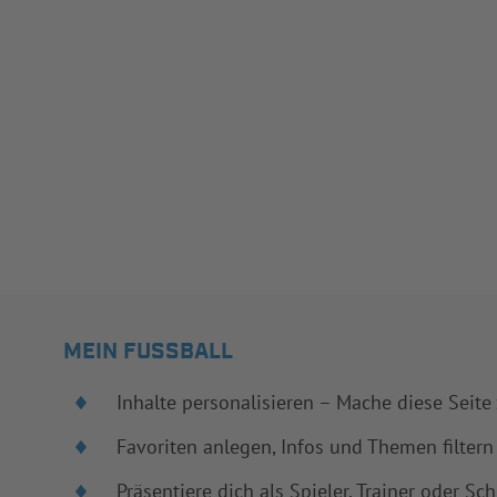
MEIN FUSSBALL
Inhalte personalisieren – Mache diese Seite
Favoriten anlegen, Infos und Themen filtern
Präsentiere dich als Spieler, Trainer oder Sch