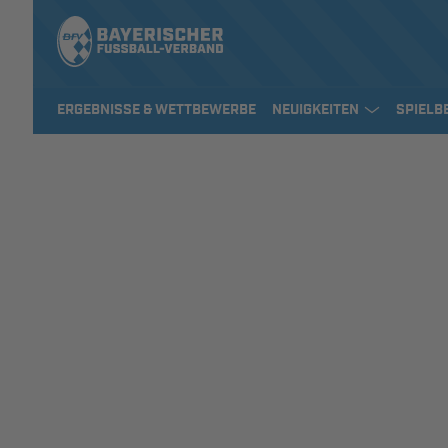
ERGEBNISSE & WETTBEWERBE
NEUIGKEITEN
SPIELB