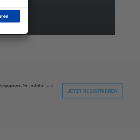
eblingsspielern, Mannschaften und
JETZT REGISTRIEREN