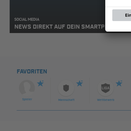
SOCIAL MEDIA
NEWS DIREKT AUF DEIN SMARTPHONE: A
FAVORITEN
Spieler
Mannschaft
Wettbewerb