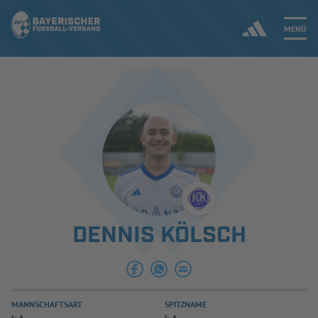
MENÜ
Jetzt einloggen
ERGEBNISSE & WETTBEWERBE
NEUIGKEITEN
SPIELBETRIEB & VERBANDSLEBEN
DENNIS KÖLSCH
AUSBILDUNG & FÖRDERUNG
DER VERBAND
MANNSCHAFTSART
SPITZNAME