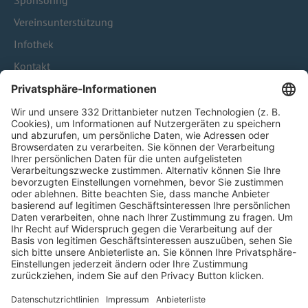
Sponsoring
Vereinsunterstützung
Infothek
Kontakt
HÄUFIG BESUCHTE SEITEN
Pässe und Vereinswechsel
Trainerausbildung
Schulungsangebot Vereinsmitarbeiter
BFV-Geschäftsstellen
Trainerbörse
Login SpielPlus
FOLGE DEM BFV