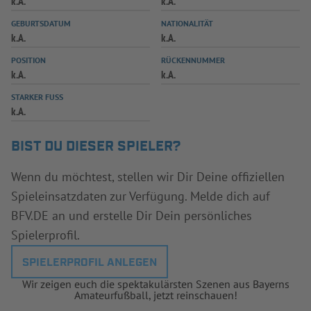
k.A.
k.A.
INFOTHEK
SPIELPLUS
GEBURTSDATUM
NATIONALITÄT
k.A.
k.A.
POSITION
RÜCKENNUMMER
k.A.
k.A.
STARKER FUSS
k.A.
BIST DU DIESER SPIELER?
Wenn du möchtest, stellen wir Dir Deine offiziellen
Spieleinsatzdaten zur Verfügung. Melde dich auf
BFV.DE an und erstelle Dir Dein persönliches
Spielerprofil.
SPIELERPROFIL ANLEGEN
Wir zeigen euch die spektakulärsten Szenen aus Bayerns
Amateurfußball, jetzt reinschauen!