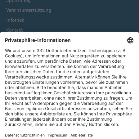
Sponsoring
Vereinsunterstützung
Infothek
Kontakt
HÄUFIG BESUCHTE SEITEN
Pässe und Vereinswechsel
Trainerausbildung
Schulungsangebot Vereinsmitarbeiter
BFV-Geschäftsstellen
Trainerbörse
Login SpielPlus
FOLGE DEM BFV