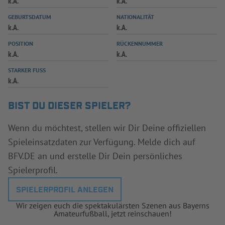
k.A.
k.A.
INFOTHEK
SPIELPLUS
GEBURTSDATUM
NATIONALITÄT
k.A.
k.A.
POSITION
RÜCKENNUMMER
k.A.
k.A.
STARKER FUSS
k.A.
BIST DU DIESER SPIELER?
Wenn du möchtest, stellen wir Dir Deine offiziellen
Spieleinsatzdaten zur Verfügung. Melde dich auf
BFV.DE an und erstelle Dir Dein persönliches
Spielerprofil.
SPIELERPROFIL ANLEGEN
Wir zeigen euch die spektakulärsten Szenen aus Bayerns
Amateurfußball, jetzt reinschauen!