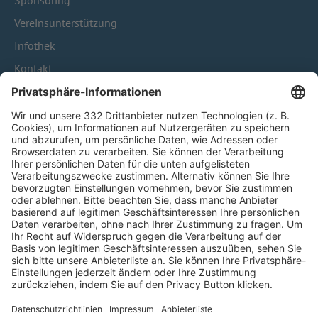
Sponsoring
Vereinsunterstützung
Infothek
Kontakt
HÄUFIG BESUCHTE SEITEN
Pässe und Vereinswechsel
Trainerausbildung
Schulungsangebot Vereinsmitarbeiter
BFV-Geschäftsstellen
Trainerbörse
Login SpielPlus
FOLGE DEM BFV