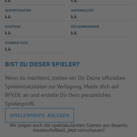
k.A.
k.A.
INFOTHEK
SPIELPLUS
GEBURTSDATUM
NATIONALITÄT
k.A.
k.A.
POSITION
RÜCKENNUMMER
k.A.
k.A.
STARKER FUSS
k.A.
BIST DU DIESER SPIELER?
Wenn du möchtest, stellen wir Dir Deine offiziellen
Spieleinsatzdaten zur Verfügung. Melde dich auf
BFV.DE an und erstelle Dir Dein persönliches
Spielerprofil.
SPIELERPROFIL ANLEGEN
Wir zeigen euch die spektakulärsten Szenen aus Bayerns
Amateurfußball, jetzt reinschauen!