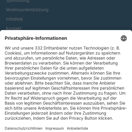
Sponsoring
Vereinsunterstützung
Infothek
Kontakt
HÄUFIG BESUCHTE SEITEN
Pässe und Vereinswechsel
Trainerausbildung
Schulungsangebot Vereinsmitarbeiter
BFV-Geschäftsstellen
Trainerbörse
Login SpielPlus
FOLGE DEM BFV