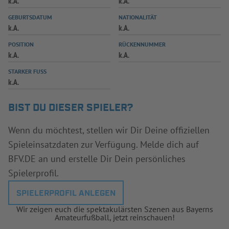
k.A.
k.A.
INFOTHEK
SPIELPLUS
GEBURTSDATUM
NATIONALITÄT
k.A.
k.A.
POSITION
RÜCKENNUMMER
k.A.
k.A.
STARKER FUSS
k.A.
BIST DU DIESER SPIELER?
Wenn du möchtest, stellen wir Dir Deine offiziellen
Spieleinsatzdaten zur Verfügung. Melde dich auf
BFV.DE an und erstelle Dir Dein persönliches
Spielerprofil.
SPIELERPROFIL ANLEGEN
Wir zeigen euch die spektakulärsten Szenen aus Bayerns
Amateurfußball, jetzt reinschauen!