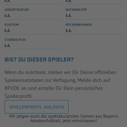
k.A.
k.A.
INFOTHEK
SPIELPLUS
GEBURTSDATUM
NATIONALITÄT
k.A.
k.A.
POSITION
RÜCKENNUMMER
k.A.
k.A.
STARKER FUSS
k.A.
BIST DU DIESER SPIELER?
Wenn du möchtest, stellen wir Dir Deine offiziellen
Spieleinsatzdaten zur Verfügung. Melde dich auf
BFV.DE an und erstelle Dir Dein persönliches
Spielerprofil.
SPIELERPROFIL ANLEGEN
Wir zeigen euch die spektakulärsten Szenen aus Bayerns
Amateurfußball, jetzt reinschauen!