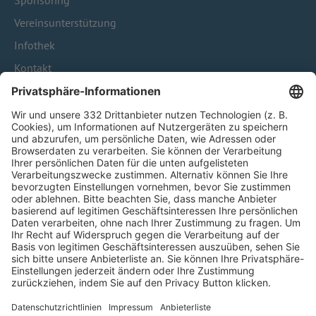
Sponsoring
Vereinsunterstützung
Infothek
Kontakt
HÄUFIG BESUCHTE SEITEN
Pässe und Vereinswechsel
Trainerausbildung
Schulungsangebot Vereinsmitarbeiter
BFV-Geschäftsstellen
Trainerbörse
Login SpielPlus
FOLGE DEM BFV