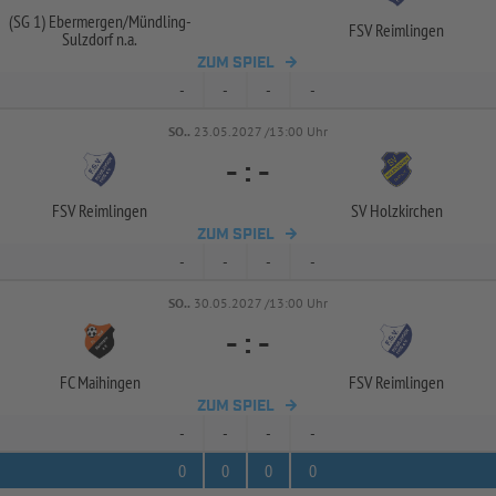
(SG 1) Ebermergen/
Mündling-
FSV Reimlingen
Sulzdorf n.a.
ZUM SPIEL
-
-
-
-
SO..
23.05.2027 /13:00 Uhr
-
:
-
FSV Reimlingen
SV Holzkirchen
ZUM SPIEL
-
-
-
-
SO..
30.05.2027 /13:00 Uhr
-
:
-
FC Maihingen
FSV Reimlingen
ZUM SPIEL
-
-
-
-
0
0
0
0