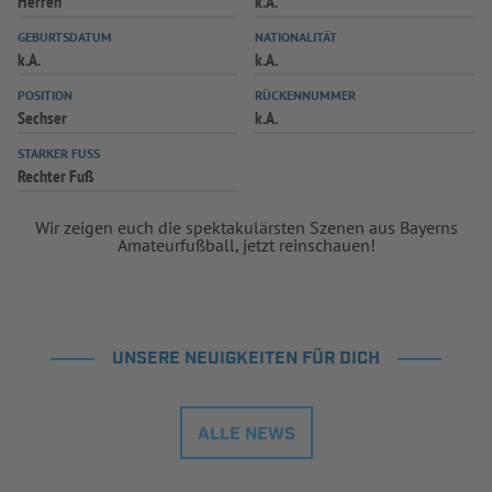
Herren
k.A.
GEBURTSDATUM
NATIONALITÄT
k.A.
k.A.
POSITION
RÜCKENNUMMER
Sechser
k.A.
STARKER FUSS
Rechter Fuß
Wir zeigen euch die spektakulärsten Szenen aus Bayerns
Amateurfußball, jetzt reinschauen!
UNSERE NEUIGKEITEN FÜR DICH
ALLE NEWS