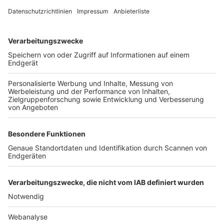
TOP-VEREINE
TOP-PARTNER
SFV
DFB
UEFA
FIFA