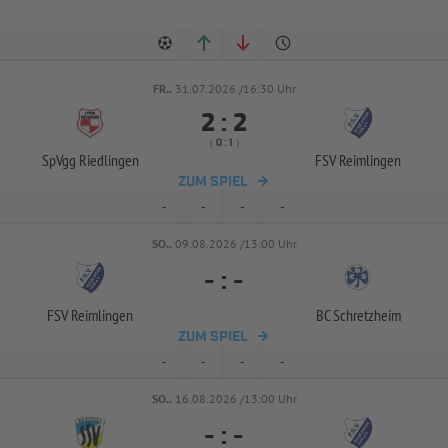
FR..
31.07.2026 /16:30 Uhr


:
( 
 )
:
SpVgg Riedlingen
FSV Reimlingen
ZUM SPIEL
-
-
-
-
SO..
09.08.2026 /13:00 Uhr
-
:
-
FSV Reimlingen
BC Schretzheim
ZUM SPIEL
-
-
-
-
SO..
16.08.2026 /13:00 Uhr
-
:
-