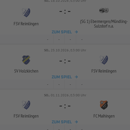
SO..
18.10.2026 /13:00 Uhr
-
:
-
(SG 1) Ebermergen/
Mündling-
FSV Reimlingen
Sulzdorf n.a.
ZUM SPIEL
-
-
-
-
SO..
25.10.2026 /13:00 Uhr
-
:
-
SV Holzkirchen
FSV Reimlingen
ZUM SPIEL
-
-
-
-
SO..
01.11.2026 /13:00 Uhr
-
:
-
FSV Reimlingen
FC Maihingen
ZUM SPIEL
-
-
-
-