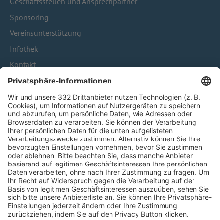
Geschäftsstellen und Ansprechpartner
Sponsoring
Vereinsunterstützung
Infothek
Kontakt
HÄUFIG BESUCHTE SEITEN
Pässe und Vereinswechsel
Trainerausbildung
Schulungsangebot Vereinsmitarbeiter
BFV-Geschäftsstellen
Trainerbörse
Login SpielPlus
FOLGE DEM BFV