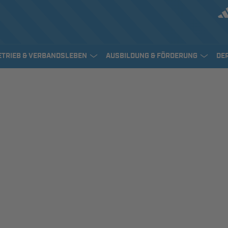
ETRIEB & VERBANDSLEBEN
AUSBILDUNG & FÖRDERUNG
DE