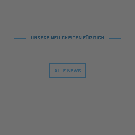
UNSERE NEUIGKEITEN FÜR DICH
ALLE NEWS