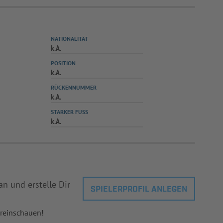
NATIONALITÄT
k.A.
POSITION
k.A.
RÜCKENNUMMER
k.A.
STARKER FUSS
k.A.
an und erstelle Dir
SPIELERPROFIL ANLEGEN
 reinschauen!