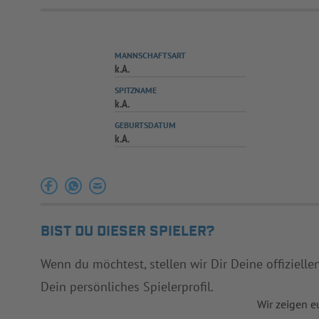
MANNSCHAFTSART
k.A.
SPITZNAME
k.A.
GEBURTSDATUM
k.A.
BIST DU DIESER SPIELER?
Wenn du möchtest, stellen wir Dir Deine offizielle
Dein persönliches Spielerprofil.
Wir zeigen e