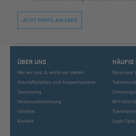
JETZT PROFIL ANLEGEN
ÜBER UNS
HÄUFIG
Wer wir sind & wofür wir stehen
Pässe und 
Geschäftsstellen und Ansprechpartner
Traineraus
Sponsoring
Schulungsa
Vereinsunterstützung
BFV-Geschä
Infothek
Trainerbörs
Kontakt
Login Spie