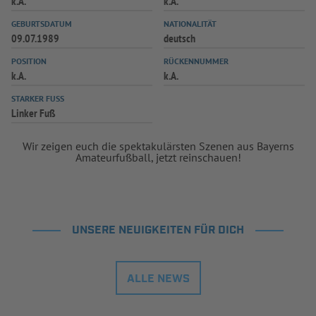
k.A.
k.A.
INFOTHEK
SPIELPLUS
GEBURTSDATUM
NATIONALITÄT
09.07.1989
deutsch
POSITION
RÜCKENNUMMER
k.A.
k.A.
STARKER FUSS
Linker Fuß
Wir zeigen euch die spektakulärsten Szenen aus Bayerns
Amateurfußball, jetzt reinschauen!
UNSERE NEUIGKEITEN FÜR DICH
ALLE NEWS