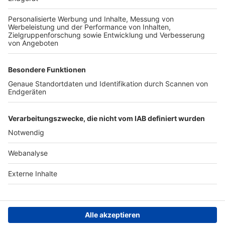
TOP-PARTNER
SFV
DFB
UEFA
FIFA
Nutzungsbedingungen
Datenschutz
Impressum