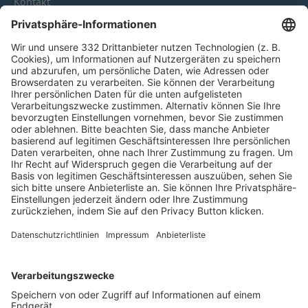
Kontakt
HÄUFIG BESUCHTE SEITEN
Pässe und Vereinswechsel
Trainerausbildung
Schulungsangebot Vereinsmitarbeiter
BFV-Geschäftsstellen
Trainerbörse
Login SpielPlus
FOLGE DEM BFV
TOP-VEREINE