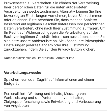
Trainerausbildung
Schulungsangebot Vereinsmitarbeiter
BFV-Geschäftsstellen
Trainerbörse
Login SpielPlus
FOLGE DEM BFV
TOP-VEREINE
TOP-PARTNER