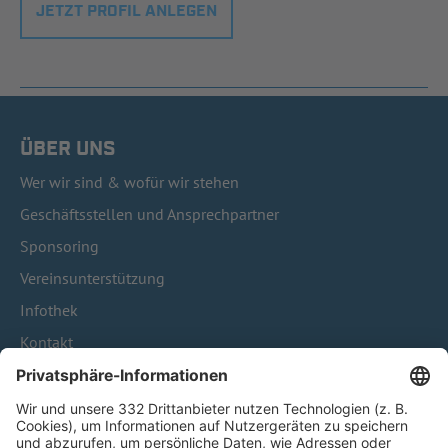
JETZT PROFIL ANLEGEN
ÜBER UNS
Wer wir sind & wofür wir stehen
Geschäftsstellen und Ansprechpartner
Sponsoring
Vereinsunterstützung
Infothek
Kontakt
HÄUFIG BESUCHTE SEITEN
Pässe und Vereinswechsel