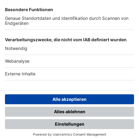
SFV
DFB
UEFA
FIFA
Nutzungsbedingungen
Datenschutz
Impressum