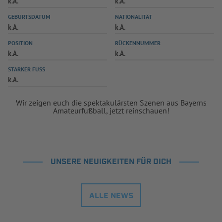
k.A.
k.A.
INFOTHEK
SPIELPLUS
GEBURTSDATUM
NATIONALITÄT
k.A.
k.A.
POSITION
RÜCKENNUMMER
k.A.
k.A.
STARKER FUSS
k.A.
Wir zeigen euch die spektakulärsten Szenen aus Bayerns
Amateurfußball, jetzt reinschauen!
UNSERE NEUIGKEITEN FÜR DICH
ALLE NEWS