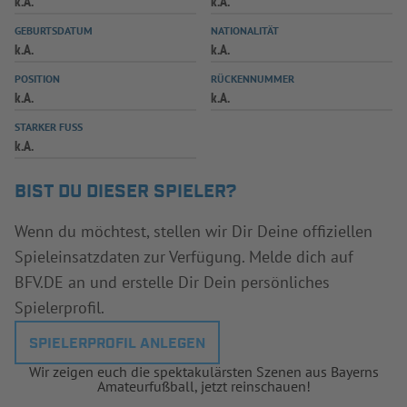
k.A.
k.A.
INFOTHEK
SPIELPLUS
GEBURTSDATUM
NATIONALITÄT
k.A.
k.A.
POSITION
RÜCKENNUMMER
k.A.
k.A.
STARKER FUSS
k.A.
BIST DU DIESER SPIELER?
Wenn du möchtest, stellen wir Dir Deine offiziellen
Spieleinsatzdaten zur Verfügung. Melde dich auf
BFV.DE an und erstelle Dir Dein persönliches
Spielerprofil.
SPIELERPROFIL ANLEGEN
Wir zeigen euch die spektakulärsten Szenen aus Bayerns
Amateurfußball, jetzt reinschauen!