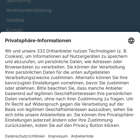
Sponsoring
Vereinsunterstützung
Infothek
Kontakt
HÄUFIG BESUCHTE SEITEN
Pässe und Vereinswechsel
Trainerausbildung
Schulungsangebot Vereinsmitarbeiter
BFV-Geschäftsstellen
Trainerbörse
Login SpielPlus
FOLGE DEM BFV