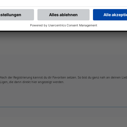
BONNIERE DEN BFV-WHATSAPP-KANAL!
Nach der Registrierung kannst du dir Favoriten setzen. So bist du ganz nah an deinen Li
Ligen, die dann direkt hier angezeigt werden.