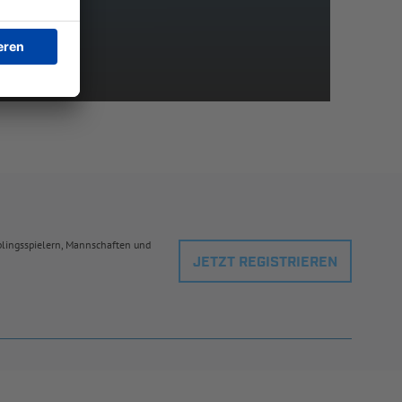
eblingsspielern, Mannschaften und
JETZT REGISTRIEREN