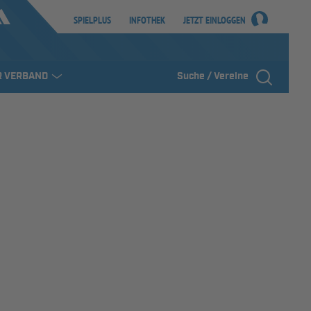
SPIELPLUS
INFOTHEK
JETZT EINLOGGEN
R VERBAND
Suche / Vereine