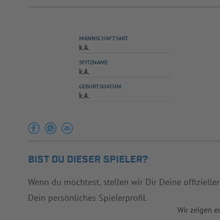
MANNSCHAFTSART
k.A.
SPITZNAME
k.A.
GEBURTSDATUM
k.A.
BIST DU DIESER SPIELER?
Wenn du möchtest, stellen wir Dir Deine offizielle
Dein persönliches Spielerprofil.
Wir zeigen e