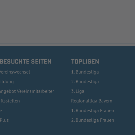
 BESUCHTE SEITEN
TOPLIGEN
Vereinswechsel
1. Bundesliga
bildung
2. Bundesliga
ngebot Vereinsmitarbeiter
3. Liga
ftsstellen
Regionalliga Bayern
e
1. Bundesliga Frauen
lPlus
2. Bundesliga Frauen