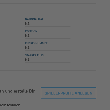
NATIONALITÄT
k.A.
POSITION
k.A.
RÜCKENNUMMER
k.A.
STARKER FUSS
k.A.
an und erstelle Dir
SPIELERPROFIL ANLEGEN
 reinschauen!