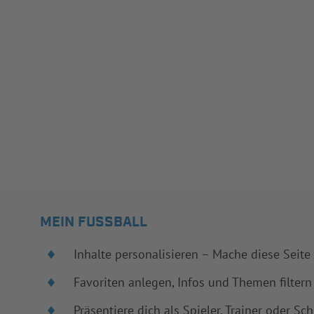
MEIN FUSSBALL
Inhalte personalisieren – Mache diese Seite
Favoriten anlegen, Infos und Themen filtern
Präsentiere dich als Spieler, Trainer oder Sch