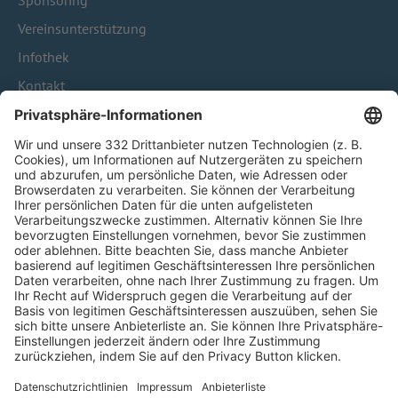
Sponsoring
Vereinsunterstützung
Infothek
Kontakt
HÄUFIG BESUCHTE SEITEN
Pässe und Vereinswechsel
Trainerausbildung
Schulungsangebot Vereinsmitarbeiter
BFV-Geschäftsstellen
Trainerbörse
Login SpielPlus
FOLGE DEM BFV