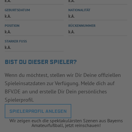
k.A.
k.A.
INFOTHEK
SPIELPLUS
GEBURTSDATUM
NATIONALITÄT
k.A.
k.A.
POSITION
RÜCKENNUMMER
k.A.
k.A.
STARKER FUSS
k.A.
BIST DU DIESER SPIELER?
Wenn du möchtest, stellen wir Dir Deine offiziellen
Spieleinsatzdaten zur Verfügung. Melde dich auf
BFV.DE an und erstelle Dir Dein persönliches
Spielerprofil.
SPIELERPROFIL ANLEGEN
Wir zeigen euch die spektakulärsten Szenen aus Bayerns
Amateurfußball, jetzt reinschauen!